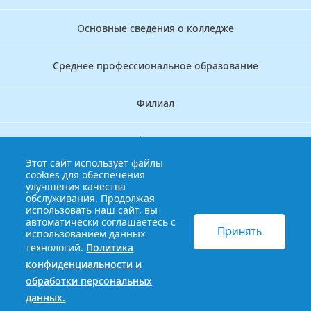
Основные сведения о колледже
Среднее профессиональное образование
Филиал
Дополнительное профессиональное образование
Этот сайт использует файлы
cookies для обеспечения
Аккредитационно — симуляционный центр
улучшения качества
обслуживания. Продолжая
использовать наш сайт, вы
Бережливый колледж
автоматически соглашаетесь с
Принять
использованием данных
технологий.
Политика
© 2013-2021 Краснодарский краевой базовый медицинский
конфиденциальности и
колледж
Политика конфиденциальности и обработки
обработки персональных
персональных данных
данных.
Сайт разработан HDxVM