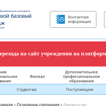
образовательное учреждение
вой базовый
Контактная
информация
дж
края
перехода на сайт учреждения на платфор
нее
Дополнительное
ональное
Филиал
профессиональное
вание
образование
Студентам
Поступающим
лавная
>
Основные сведения
>
Руководство