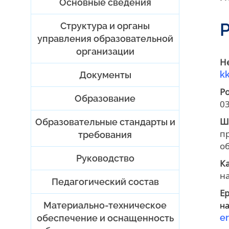
Основные сведения
Структура и органы
управления образовательной
организации
Н
k
Документы
Р
Образование
03
Ш
Образовательные стандарты и
п
требования
об
Руководство
К
на
Педагогический состав
Е
Материально-техническое
на
e
обеспечение и оснащенность