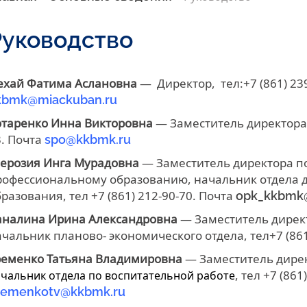
Руководство
ехай Фатима Аслановна
— Директор, тел:+7 (861) 239-
kbmk@miackuban.ru
отаренко Инна Викторовна
— Заместитель директора п
. Почта
spo@kkbmk.ru
ерозия Инга Мурадовна
— Заместитель директора п
рофессиональному образованию, начальник отдела 
разования, тел +7 (861) 212-90-70. Почта
opk_kkbmk@
аналина Ирина Александровна
— Заместитель дирек
чальник планово- экономического отдела, тел+7 (861
ременко Татьяна Владимировна
— Заместитель дирек
, тел +7 (861
чальник отдела по воспитательной работе
remenkotv@kkbmk.ru