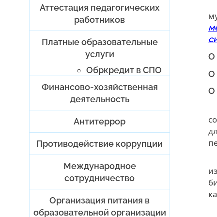
Аттестация педагогических
м
работников
м
с
Платные образовательные
услуги
О
Обркредит в СПО
О
Финансово-хозяйственная
О
деятельность
с
Антитеррор
д
п
Противодействие коррупции
Международное
и
сотрудничество
б
ка
Организация питания в
образовательной организации