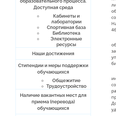
образовательного процесса.
л
Доступная среда
о
Кабинеты и
с
лаборатории
Н
Спортивная база
4
Библиотека
Электронные
ресурсы
о
з
Наши достижения
у
б
Стипендии и меры поддержки
обучающихся
и
Общежитие
с
Трудоустройство
р
Наличие вакантных мест для
п
приема (перевода)
Д
обучающихся
у