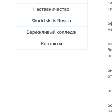
с
к
Наставничество
World skills Russia
о
м
Бережливый колледж
м
Контакты
б
п
б
о
п
о
р