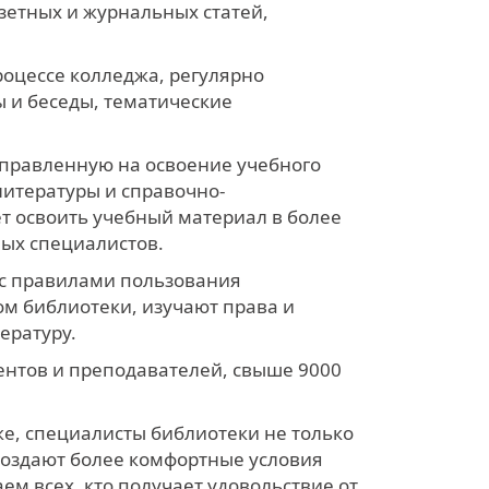
зетных и журнальных статей,
роцессе колледжа, регулярно
 и беседы, тематические
аправленную на освоение учебного
литературы и справочно-
т освоить учебный материал в более
ых специалистов.
 с правилами пользования
ом библиотеки, изучают права и
ературу.
ентов и преподавателей, свыше 9000
е, специалисты библиотеки не только
создают более комфортные условия
м всех, кто получает удовольствие от