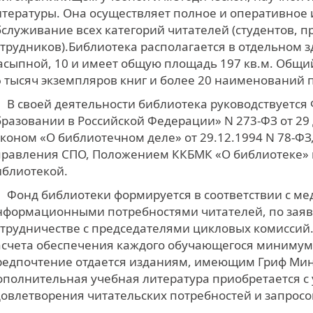
итературы. Она осуществляет полное и оперативно
бслуживание всех категорий читателей (студентов, 
отрудников).Библиотека располагается в отдельном з
асыпной, 10 и имеет общую площадь 197 кв.м. Общи
6 тысяч экземпляров книг и более 20 наименований 
В своей деятельности библиотека руководствуетс
бразовании в Российской Федерации» N 273-ФЗ от 29
аконом «О библиотечном деле» от 29.12.1994 N 78-Ф
правления СПО, Положением ККБМК «О библиотеке»
иблиотекой.
Фонд библиотеки формируется в соответствии с 
нформационными потребностями читателей, по заяв
отрудничестве с председателями цикловых комиссий
асчета обеспечения каждого обучающегося минимум
редпочтение отдается изданиям, имеющим Гриф Мин
ополнительная учебная литература приобретается с
довлетворения читательских потребностей и запросо