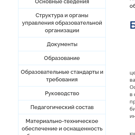
Основные сведения
о
Структура и органы
управления образовательной
организации
Документы
Образование
Образовательные стандарты и
ц
требования
в
О
Руководство
в
п
Педагогический состав
б
и
Материально-техническое
обеспечение и оснащенность
к