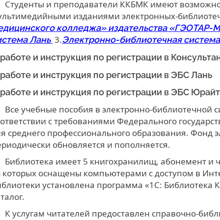
Студенты и преподаватели ККБМК имеют возможно
ультимедийными изданиями электронных-библиотеч
едицинского колледжа» издательства «ГЭОТАР-М
3.
истема Лань
Электронно-библиотечная систем
 работе и инструкция по регистрации в Консульта
 работе и инструкция по регистрации в ЭБС Лань
 работе и инструкция по регистрации в ЭБС Юрай
Все учебные пособия в электронно-библиотечной 
оответствии с требованиями Федерального государст
ля среднего профессионального образования. Фонд 
ериодически обновляется и пополняется.
Библиотека имеет 5 книгохранилищ, абонемент и ч
з которых оснащены компьютерами с доступом в Инт
иблиотеки установлена программа «1С: Библиотека 
талог.
К услугам читателей предоставлен справочно-биб