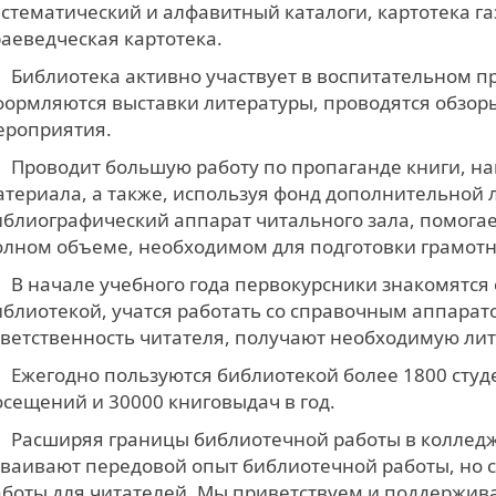
истематический и алфавитный каталоги, картотека га
раеведческая картотека.
Библиотека активно участвует в воспитательном п
формляются выставки литературы, проводятся обзоры
ероприятия.
Проводит большую работу по пропаганде книги, н
атериала, а также, используя фонд дополнительной 
иблиографический аппарат читального зала, помогае
олном объеме, необходимом для подготовки грамотн
В начале учебного года первокурсники знакомятся
иблиотекой, учатся работать со справочным аппарат
тветственность читателя, получают необходимую лит
Ежегодно пользуются библиотекой более 1800 студ
осещений и 30000 книговыдач в год.
Расширяя границы библиотечной работы в колледж
сваивают передовой опыт библиотечной работы, но 
аботы для читателей. Мы приветствуем и поддерживае