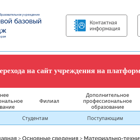
образовательное учреждение
вой базовый
Контактная
информация
дж
края
перехода на сайт учреждения на платфор
нее
Дополнительное
ональное
Филиал
профессиональное
вание
образование
Студентам
Поступающим
лавная
>
Основные сведения
>
Материально-техни