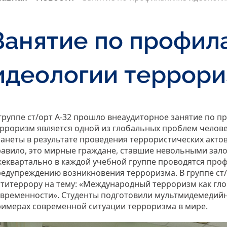
Занятие по профил
идеологии террор
группе ст/орт А-32 прошло внеаудиторное занятие по 
рроризм является одной из глобальных проблем челове
анеты в результате проведения террористических актов
авило, это мирные граждане, ставшие невольными зало
еквартально в каждой учебной группе проводятся проф
едупреждению возникновения терроризма. В группе ст/
титеррору на тему: «Международный терроризм как гл
временности». Студенты подготовили мультмидемедийн
имерах современной ситуации терроризма в мире.