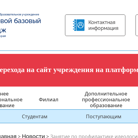
образовательное учреждение
вой базовый
Контактная
информация
дж
края
перехода на сайт учреждения на платфор
нее
Дополнительное
ональное
Филиал
профессиональное
вание
образование
Студентам
Поступающим
лавная
>
Новости
>
Занятие по профилактике идеолог