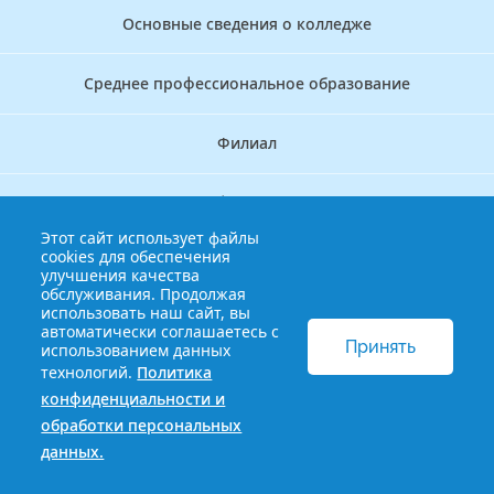
Основные сведения о колледже
Среднее профессиональное образование
Филиал
Дополнительное профессиональное образование
Этот сайт использует файлы
cookies для обеспечения
Аккредитационно — симуляционный центр
улучшения качества
обслуживания. Продолжая
использовать наш сайт, вы
Бережливый колледж
автоматически соглашаетесь с
Принять
использованием данных
технологий.
Политика
© 2013-2021 Краснодарский краевой базовый медицинский
конфиденциальности и
колледж
Политика конфиденциальности и обработки
обработки персональных
персональных данных
данных.
Сайт разработан HDxVM