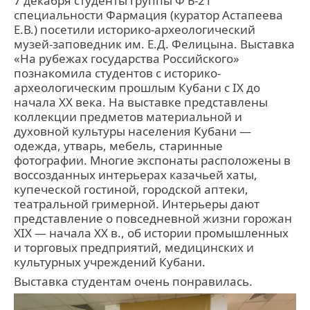
7 декабря студенты группы Ф Б-21
специальности Фармация (куратор Астапеева
Е.В.) посетили историко-археологический
музей-заповедник им. Е.Д. Фелицына. Выставка
«На рубежах государства Российского»
познакомила студентов с историко-
археологическим прошлым Кубани с IX до
начала XX века. На выставке представлены
коллекции предметов материальной и
духовной культуры населения Кубани —
одежда, утварь, мебель, старинные
фотографии. Многие экспонаты расположены в
воссозданных интерьерах казачьей хаты,
купеческой гостиной, городской аптеки,
театральной гримерной. Интерьеры дают
представление о повседневной жизни горожан
XIX — начала XX в., об истории промышленных
и торговых предприятий, медицинских и
культурных учреждений Кубани.
Выставка студентам очень понравилась.