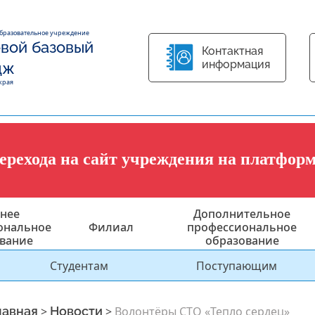
образовательное учреждение
вой базовый
Контактная
информация
дж
края
перехода на сайт учреждения на платфор
нее
Дополнительное
ональное
Филиал
профессиональное
вание
образование
Студентам
Поступающим
лавная
>
Новости
>
Волонтёры СТО «Тепло сердец»