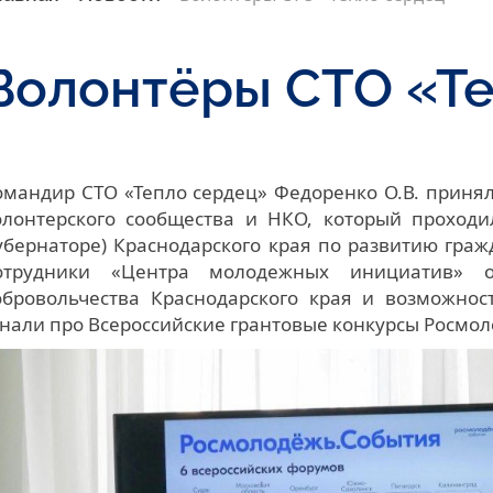
Волонтёры СТО «Т
омандир СТО «Тепло сердец» Федоренко О.В. принял
олонтерского сообщества и НКО, который проходи
губернаторе) Краснодарского края по развитию гра
отрудники «Центра молодежных инициатив» о
обровольчества Краснодарского края и возможнос
знали про Всероссийские грантовые конкурсы Росмо