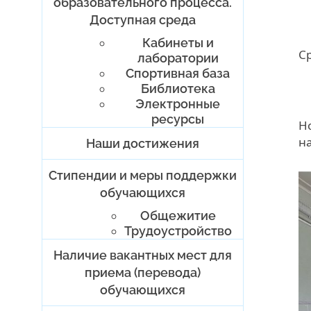
образовательного процесса.
II
Доступная среда
II
Кабинеты и
С
лаборатории
Спортивная база
I
Библиотека
I
Электронные
ресурсы
Н
н
Наши достижения
Стипендии и меры поддержки
обучающихся
Общежитие
Трудоустройство
Наличие вакантных мест для
приема (перевода)
обучающихся