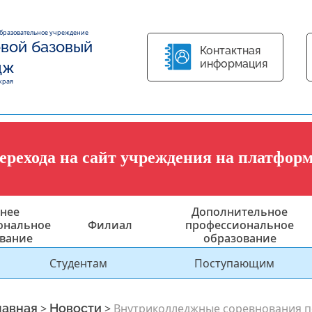
образовательное учреждение
вой базовый
Контактная
информация
дж
края
перехода на сайт учреждения на платфор
нее
Дополнительное
ональное
Филиал
профессиональное
вание
образование
Студентам
Поступающим
лавная
>
Новости
>
Внутриколледжные соревнования п