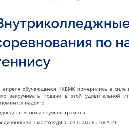
Внутриколледжны
соревнования по н
теннису
0 апреля обучающиеся ККБМК померились в силе и
ихо закручивать подачи в этой удивительной и
апомнится надолго.
одведены итоги и вручены грамоты:
реди юношей: I место Курбанов Шамиль с/д А-21