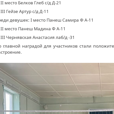
 место Белков Глеб с/д Д-21
I Гейзе Артур с/д Д-11
реди девушек: I место Панеш Самира Ф А-11
I место Панеш Мадина Ф А-11
II Чернявская Анастасия лаб/д -31
о главной наградой для участников стали положит
астроение.