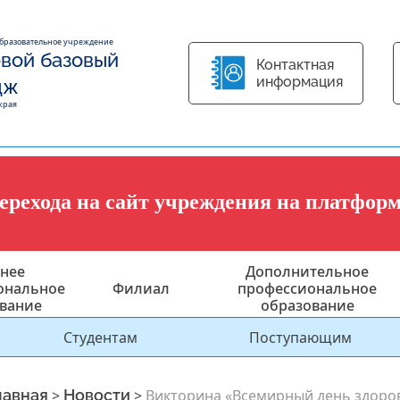
образовательное учреждение
вой базовый
Контактная
информация
дж
края
перехода на сайт учреждения на платфор
нее
Дополнительное
ональное
Филиал
профессиональное
вание
образование
Студентам
Поступающим
лавная
>
Новости
>
Викторина «Всемирный день здоро