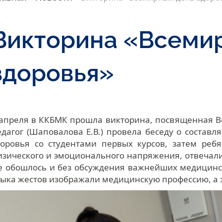
Викторина «Всеми
здоровья»
 апреля в ККБМК прошла викторина, посвященная 
едагог (Шаповалова Е.В.) провела беседу о состав
доровья со студентами первых курсов, затем реб
изического и эмоционального напряжения, отвечали
е обошлось и без обсуждения важнейших медицинс
зыка жестов изображали медицинскую профессию, а з