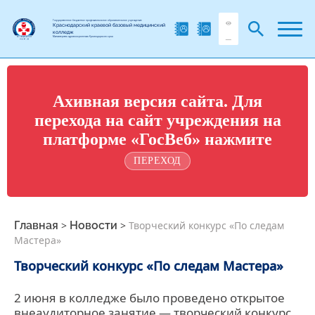
Государственное бюджетное профессиональное образовательное учреждение
Краснодарский краевой базовый медицинский
колледж
Министерства здравоохранения Краснодарского края
Ахивная версия сайта. Для
перехода на сайт учреждения на
платформе «ГосВеб» нажмите
ПЕРЕХОД
Главная
>
Новости
>
Творческий конкурс «По следам
Мастера»
Творческий конкурс «По следам Мастера»
2 июня в колледже было проведено открытое
внеаудиторное занятие — творческий конкурс