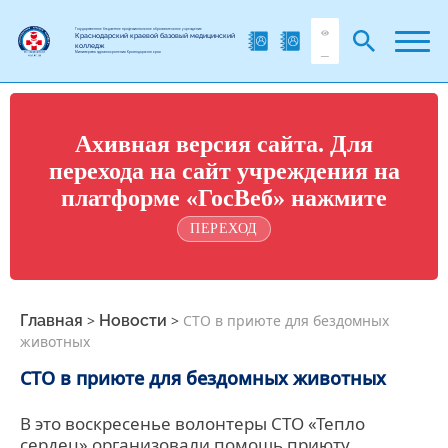
Государственное бюджетное профессиональное образовательное учреждение
Краснодарский краевой базовый медицинский
колледж
Министерства здравоохранения Краснодарского края
Ахивная версия сайта. Для
перехода на сайт учреждения на
платформе «ГосВеб» нажмите
ПЕРЕХОД
Главная
>
Новости
>
СТО в приюте для бездомных
животных
СТО в приюте для бездомных животных
В это воскресенье волонтеры СТО «Тепло
сердец» организовали помощь приюту