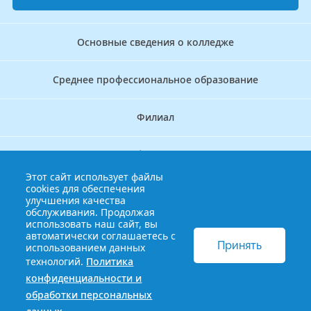
Основные сведения о колледже
Среднее профессиональное образование
Филиал
Дополнительное профессиональное образование
Этот сайт использует файлы
cookies для обеспечения
Аккредитационно — симуляционный центр
улучшения качества
обслуживания. Продолжая
использовать наш сайт, вы
Бережливый колледж
автоматически соглашаетесь с
Принять
использованием данных
технологий.
Политика
© 2013-2021 Краснодарский краевой базовый медицинский
конфиденциальности и
колледж
Политика конфиденциальности и обработки
обработки персональных
персональных данных