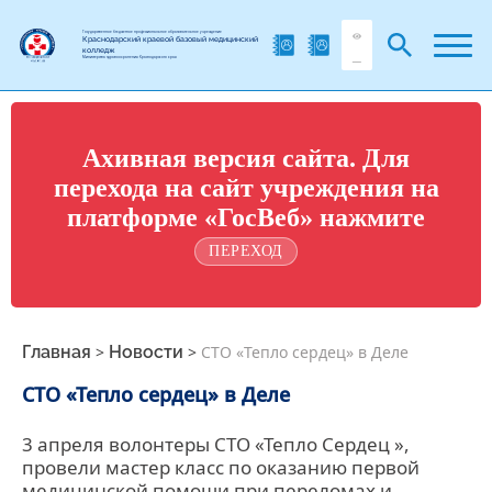
Государственное бюджетное профессиональное образовательное учреждение
Краснодарский краевой базовый медицинский
колледж
Министерства здравоохранения Краснодарского края
Ахивная версия сайта. Для
перехода на сайт учреждения на
платформе «ГосВеб» нажмите
ПЕРЕХОД
Главная
>
Новости
>
СТО «Тепло сердец» в Деле
СТО «Тепло сердец» в Деле
3 апреля волонтеры СТО «Тепло Сердец »,
провели мастер класс по оказанию первой
медицинской помощи при переломах и