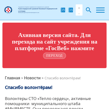
Государственное бюджетное профессиональное образовательное учреждение
Краснодарский краевой базовый медицинский
колледж
Министерства здравоохранения Краснодарского края
Ахивная версия сайта. Для
перехода на сайт учреждения на
платформе «ГосВеб» нажмите
ПЕРЕХОД
Главная
>
Новости
>
Спасибо волонтёрам!
Спасибо волонтёрам!
Волонтеры СТО «Тепло сердец», активные
помощники муниципального штаба
#МЫВМЕСТЕ. Они продолжают плести