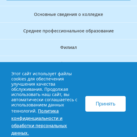
Основные сведения о колледже
Среднее профессиональное образование
Филиал
Дополнительное профессиональное образование
Этот сайт использует файлы
cookies для обеспечения
Аккредитационно — симуляционный центр
улучшения качества
обслуживания. Продолжая
использовать наш сайт, вы
Бережливый колледж
автоматически соглашаетесь с
Принять
использованием данных
технологий.
Политика
© 2013-2021 Краснодарский краевой базовый медицинский
конфиденциальности и
колледж
Политика конфиденциальности и обработки
обработки персональных
персональных данных
данных.
Сайт разработан HDxVM