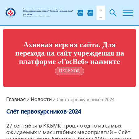
Государственное бюджетное профессиональное образовательное учреждение
Краснодарский краевой базовый медицинский
колледж
Министерства здравоохранения Краснодарского края
Ахивная версия сайта. Для
перехода на сайт учреждения на
платформе «ГосВеб» нажмите
ПЕРЕХОД
Главная
>
Новости
>
Слёт первокурсников-2024
Слёт первокурсников-2024
27 сентября в ККБМК прошло одно из самых
ожидаемых и масштабных мероприятий – Слёт
первокурсников. Ежегодно более 100 студентов