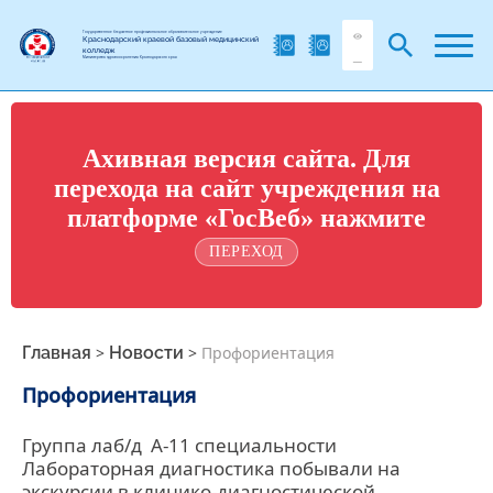
Государственное бюджетное профессиональное образовательное учреждение
Краснодарский краевой базовый медицинский
колледж
Министерства здравоохранения Краснодарского края
Ахивная версия сайта. Для
перехода на сайт учреждения на
платформе «ГосВеб» нажмите
ПЕРЕХОД
Главная
>
Новости
>
Профориентация
Профориентация
Группа лаб/д А-11 специальности
Лабораторная диагностика побывали на
экскурсии в клинико-диагностической