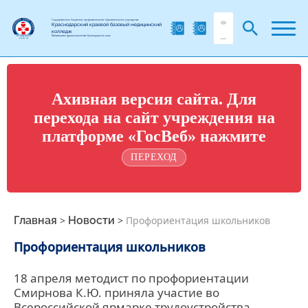
Государственное бюджетное профессиональное образовательное учреждение
Краснодарский краевой базовый медицинский
колледж
Министерства здравоохранения Краснодарского края
Ахивная версия сайта. Для
перехода на сайт учреждения на
платформе «ГосВеб» нажмите
ПЕРЕХОД
Главная
>
Новости
>
Профориентация школьников
Профориентация школьников
18 апреля методист по профориентации
Смирнова К.Ю. приняла участие во
Всероссийской ярмарке трудоустройства