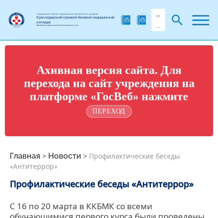
Государственное бюджетное профессиональное образовательное учреждение
Краснодарский краевой базовый медицинский
колледж
Министерства здравоохранения Краснодарского края
Ахивная версия сайта. Для
перехода на сайт учреждения на
платформе «ГосВеб» нажмите
ПЕРЕХОД
Главная
>
Новости
>
Профилактические беседы
«Антитеррор»
Профилактические беседы «Антитеррор»
С 16 по 20 марта в ККБМК со всеми
обучающимися первого курса были проведены