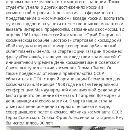
первом полете человека в космос и его значении. Также
студенты узнали о других достижениях России в
космической̆ отрасли. Цель занятия — сформировать
представление о «космическом» вкладе России, воспитать
чувство гордости за успехи отечественных космонавтов и
вызвать интерес к профессиям, связанным с космосом. 12
апреля 1961 года советский космонавт Юрий Гагарин на
космическом корабле «Восток-1» стартовал с космодрома
«Байконур» и впервые в мире совершил орбитальный
облёт планеты Земля. На старте Юрий Гагарин произнес
фразу «Поехали!», ставшую впоследствии знаменитой. С
инициативой учредить День космонавтики в Советском
Союзе выступил летчик-космонавт Герман Титов. Он
также предложил от имени правительства СССР
обратиться в ООН с идеей организации Всемирного дня
космонавтики. В ноябре 1968 года на 61-й Генеральной
конференции Международной авиационной федерации
было принято решение отмечать 12 апреля Всемирный
день авиации и космонавтики. 9 марта наша страна
отметила день рождения первого человека в мире,
совершившего полет в космос, лётчика-космонавта СССР,
Героя Советского Союза Юрия Алексеевича Гагарина. Ему
бы исполнилось 90 лет!