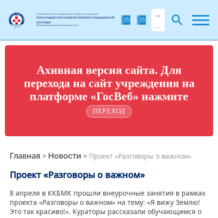
Государственное бюджетное профессиональное образовательное учреждение
Краснодарский краевой базовый медицинский
колледж
Министерства здравоохранения Краснодарского края
Ахивная версия сайта. Для
перехода на сайт учреждения на
платформе «ГосВеб» нажмите
ПЕРЕХОД
Главная
>
Новости
>
Проект «Разговоры о важном»
Проект «Разговоры о важном»
8 апреля в ККБМК прошли внеурочные занятия в рамках
проекта «Разговоры о важном» на тему: «Я вижу Землю!
Это так красиво!». Кураторы рассказали обучающимся о