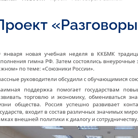
Проект «Разговоры
9 января новая учебная неделя в ККБМК традиц
сполнения гимна РФ. Затем состоялись внеурочные 
ажном» по теме: «Союзники России».
лассные руководители обсудили с обучающимися сою
заимная поддержка помогает государствам повы
азвивать торговлю и экономику, обмениваться зн
изни общества. Россия успешно развивает конт
осударств, входит в состав различных значимых миро
амках внешней политики к диалогу и сотрудничеству