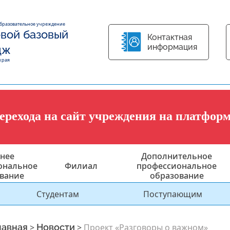
образовательное учреждение
вой базовый
Контактная
информация
дж
края
перехода на сайт учреждения на платфор
нее
Дополнительное
ональное
Филиал
профессиональное
вание
образование
Студентам
Поступающим
лавная
>
Новости
>
Проект «Разговоры о важном»