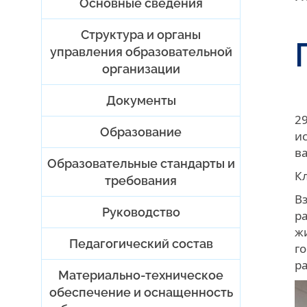
Основные сведения
Структура и органы
управления образовательной
организации
Документы
2
Образование
и
в
Образовательные стандарты и
К
требования
В
Руководство
р
ж
Педагогический состав
г
р
Материально-техническое
обеспечение и оснащенность