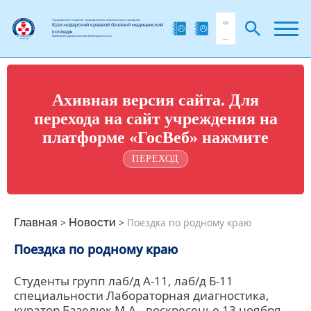
Государственное бюджетное профессиональное образовательное учреждение
Краснодарский краевой базовый медицинский
колледж
Министерства здравоохранения Краснодарского края
Ахивная версия сайта. Для
перехода на сайт учреждения на
платформе «ГосВеб» нажмите
ПЕРЕХОД
Главная
>
Новости
>
Поездка по родному краю
Поездка по родному краю
Студенты групп лаб/д А-11, лаб/д Б-11
специальности Лабораторная диагностика,
куратор Базелюк М.А., воскресенье 13 ноября