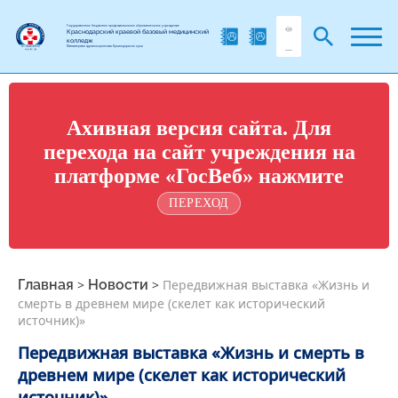
Государственное бюджетное профессиональное образовательное учреждение
Краснодарский краевой базовый медицинский
колледж
Министерства здравоохранения Краснодарского края
Ахивная версия сайта. Для
перехода на сайт учреждения на
платформе «ГосВеб» нажмите
ПЕРЕХОД
Главная
>
Новости
>
Передвижная выставка «Жизнь и
смерть в древнем мире (скелет как исторический
источник)»
Передвижная выставка «Жизнь и смерть в
древнем мире (скелет как исторический
источник)»