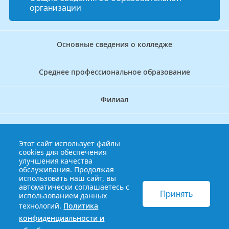
организации
Основные сведения о колледже
Среднее профессиональное образование
Филиал
Дополнительное профессиональное образование
Этот сайт использует файлы
cookies для обеспечения
Аккредитационно — симуляционный центр
улучшения качества
обслуживания. Продолжая
использовать наш сайт, вы
Бережливый колледж
автоматически соглашаетесь с
Принять
использованием данных
технологий.
Политика
© 2013-2021 Краснодарский краевой базовый медицинский
конфиденциальности и
колледж
Политика конфиденциальности и обработки