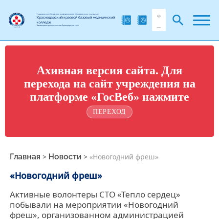
Государственное бюджетное профессиональное образовательное учреждение
Краснодарский краевой базовый медицинский
колледж
Министерства здравоохранения Краснодарского края
Ахивная версия сайта. Для
перехода на сайт учреждения на
платформе «ГосВеб» нажмите
ПЕРЕХОД
Главная
>
Новости
>
«Новогодний фреш»
«Новогодний фреш»
Активные волонтеры СТО «Тепло сердец»
побывали на мероприятии «Новогодний
фреш», организованном администрацией