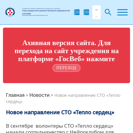
Государственное бюджетное профессиональное образовательное учреждение
Краснодарский краевой базовый медицинский
колледж
Министерства здравоохранения Краснодарского края
Ахивная версия сайта. Для
перехода на сайт учреждения на
платформе «ГосВеб» нажмите
ПЕРЕХОД
Главная
>
Новости
>
Новое направление СТО «Тепло
сердец»
Новое направление СТО «Тепло сердец»
В сентябре волонтеры СТО «Тепло сердец»
начали сотрудничество с Нейроклубом для