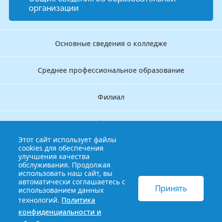
организации
Основные сведения о колледже
Среднее профессиональное образование
Филиал
Дополнительное профессиональное образование
Этот сайт использует файлы
cookies для обеспечения
Аккредитационно — симуляционный центр
улучшения качества
обслуживания. Продолжая
использовать наш сайт, вы
Бережливый колледж
автоматически соглашаетесь с
Принять
использованием данных
технологий.
Политика
© 2013-2021 Краснодарский краевой базовый медицинский
конфиденциальности и
колледж
Политика конфиденциальности и обработки