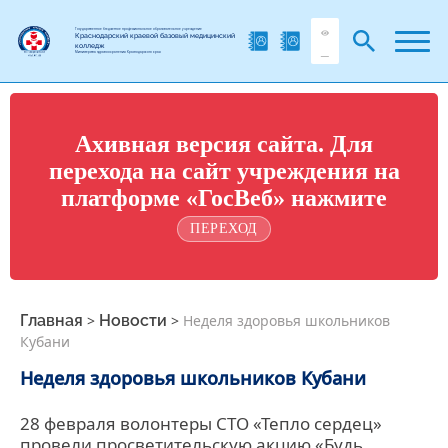
Государственное бюджетное профессиональное образовательное учреждение
Краснодарский краевой базовый медицинский
колледж
Министерства здравоохранения Краснодарского края
Ахивная версия сайта. Для
перехода на сайт учреждения на
платформе «ГосВеб» нажмите
ПЕРЕХОД
Главная
>
Новости
>
Неделя здоровья школьников
Кубани
Неделя здоровья школьников Кубани
28 февраля волонтеры СТО «Тепло сердец»
провели просветительскую акцию «Будь