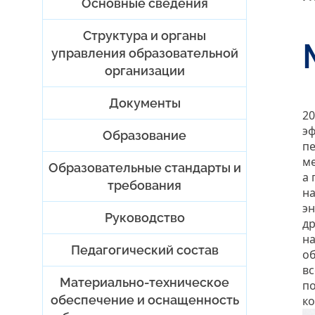
Основные сведения
Структура и органы
управления образовательной
организации
Документы
20
э
Образование
пе
ме
Образовательные стандарты и
а 
требования
на
эн
Руководство
др
на
Педагогический состав
об
вс
Материально-техническое
по
обеспечение и оснащенность
к