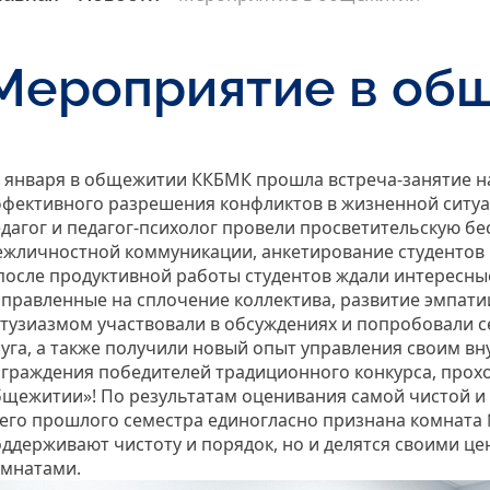
Мероприятие в об
 января в общежитии ККБМК прошла встреча-занятие н
ффективного разрешения конфликтов в жизненной ситу
дагог и педагог-психолог провели просветительскую бе
жличностной коммуникации, анкетирование студентов 
после продуктивной работы студентов ждали интересн
правленные на сплочение коллектива, развитие эмпатии
тузиазмом участвовали в обсуждениях и попробовали се
уга, а также получили новый опыт управления своим в
граждения победителей традиционного конкурса, прох
щежитии»! По результатам оценивания самой чистой и
его прошлого семестра единогласно признана комната 
ддерживают чистоту и порядок, но и делятся своими ц
омнатами.