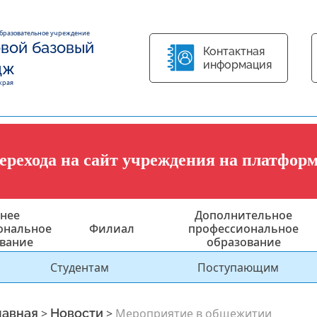
образовательное учреждение
вой базовый
Контактная
информация
дж
края
перехода на сайт учреждения на платфор
нее
Дополнительное
ональное
Филиал
профессиональное
вание
образование
Студентам
Поступающим
лавная
>
Новости
>
Мероприятие в общежитии