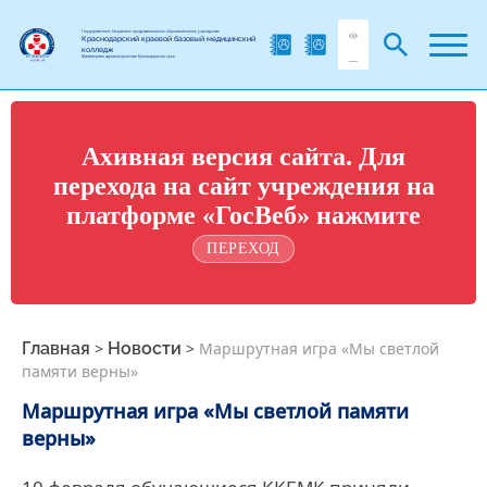
Государственное бюджетное профессиональное образовательное учреждение
Краснодарский краевой базовый медицинский
колледж
Министерства здравоохранения Краснодарского края
Ахивная версия сайта. Для
перехода на сайт учреждения на
платформе «ГосВеб» нажмите
ПЕРЕХОД
Главная
>
Новости
>
Маршрутная игра «Мы светлой
памяти верны»
Маршрутная игра «Мы светлой памяти
верны»