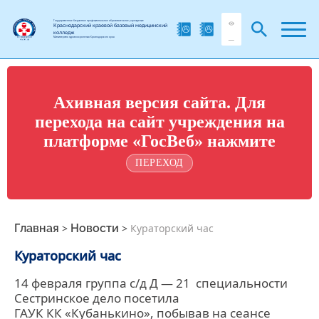
Государственное бюджетное профессиональное образовательное учреждение
Краснодарский краевой базовый медицинский
колледж
Министерства здравоохранения Краснодарского края
Ахивная версия сайта. Для
перехода на сайт учреждения на
платформе «ГосВеб» нажмите
ПЕРЕХОД
Главная
>
Новости
>
Кураторский час
Кураторский час
14 февраля группа с/д Д — 21 специальности
Сестринское дело посетила
ГАУК КК «Кубанькино», побывав на сеансе