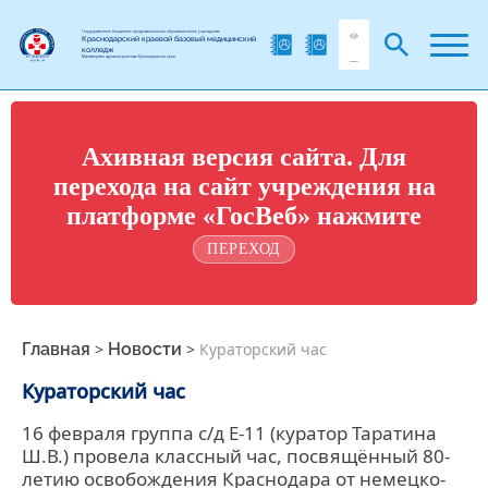
Государственное бюджетное профессиональное образовательное учреждение
Краснодарский краевой базовый медицинский
колледж
Министерства здравоохранения Краснодарского края
Ахивная версия сайта. Для
перехода на сайт учреждения на
платформе «ГосВеб» нажмите
ПЕРЕХОД
Главная
>
Новости
>
Кураторский час
Кураторский час
16 февраля группа с/д Е-11 (куратор Таратина
Ш.В.) провела классный час, посвящённый 80-
летию освобождения Краснодара от немецко-