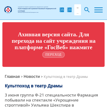
Государственное бюджетное профессиональное образовательное учреждение
Краснодарский краевой базовый медицинский
колледж
Министерства здравоохранения Краснодарского края
Ахивная версия сайта. Для
перехода на сайт учреждения на
платформе «ГосВеб» нажмите
ПЕРЕХОД
Главная
>
Новости
>
Культпоход в театр Драмы
Культпоход в театр Драмы
3 июня группа Ф-21 специальности Фармация
побывали на спектакле «Укрощение
строптивой» Уильяма Шекспира в