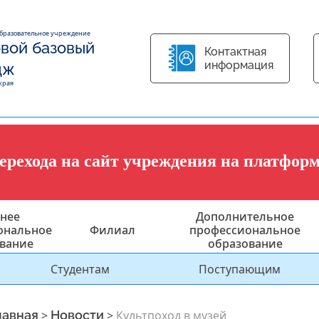
образовательное учреждение
вой базовый
Контактная
информация
дж
края
перехода на сайт учреждения на платфор
нее
Дополнительное
ональное
Филиал
профессиональное
вание
образование
Студентам
Поступающим
лавная
>
Новости
>
Культпоход в музей