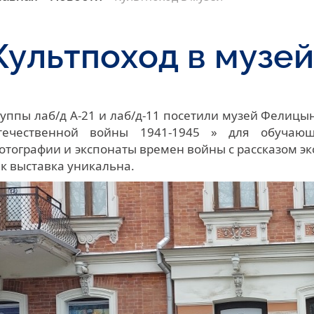
Культпоход в музе
руппы лаб/д А-21 и лаб/д-11 посетили музей Фелицы
течественной войны 1941-1945 » для обучающ
отографии и экспонаты времен войны с рассказом экс
ак выставка уникальна.