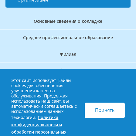
Основные сведения о колледже
Среднее профессиональное образование
Филиал
Дополнительное профессиональное образование
Этот сайт использует файлы
cookies для обеспечения
Аккредитационно — симуляционный центр
улучшения качества
обслуживания. Продолжая
использовать наш сайт, вы
Бережливый колледж
автоматически соглашаетесь с
Принять
использованием данных
технологий.
Политика
© 2013-2021 Краснодарский краевой базовый медицинский
конфиденциальности и
колледж
Политика конфиденциальности и обработки
обработки персональных
персональных данных