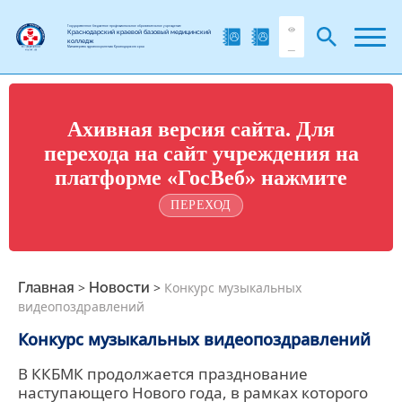
Государственное бюджетное профессиональное образовательное учреждение
Краснодарский краевой базовый медицинский
колледж
Министерства здравоохранения Краснодарского края
Ахивная версия сайта. Для
перехода на сайт учреждения на
платформе «ГосВеб» нажмите
ПЕРЕХОД
Главная
>
Новости
>
Конкурс музыкальных
видеопоздравлений
Конкурс музыкальных видеопоздравлений
В ККБМК продолжается празднование
наступающего Нового года, в рамках которого