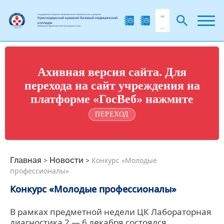
Государственное бюджетное профессиональное образовательное учреждение
Краснодарский краевой базовый медицинский
колледж
Министерства здравоохранения Краснодарского края
Ахивная версия сайта. Для
перехода на сайт учреждения на
платформе «ГосВеб» нажмите
ПЕРЕХОД
Главная
>
Новости
>
Конкурс «Молодые
профессионалы»
Конкурс «Молодые профессионалы»
В рамках предметной недели ЦК Лабораторная
диагностика 2 — 6 декабря состоялся