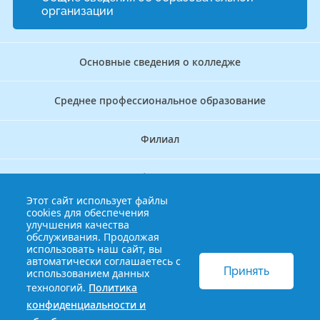
организации
Основные сведения о колледже
Среднее профессиональное образование
Филиал
Дополнительное профессиональное образование
Этот сайт использует файлы
cookies для обеспечения
Аккредитационно — симуляционный центр
улучшения качества
обслуживания. Продолжая
использовать наш сайт, вы
Бережливый колледж
автоматически соглашаетесь с
Принять
использованием данных
технологий.
Политика
© 2013-2021 Краснодарский краевой базовый медицинский
конфиденциальности и
колледж
Политика конфиденциальности и обработки