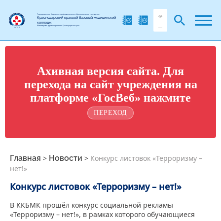
Государственное бюджетное профессиональное образовательное учреждение
Краснодарский краевой базовый медицинский
колледж
Министерства здравоохранения Краснодарского края
Ахивная версия сайта. Для
перехода на сайт учреждения на
платформе «ГосВеб» нажмите
ПЕРЕХОД
Главная
>
Новости
>
Конкурс листовок «Терроризму –
нет!»
Конкурс листовок «Терроризму – нет!»
В ККБМК прошёл конкурс социальной рекламы
«Терроризму – нет!», в рамках которого обучающиеся