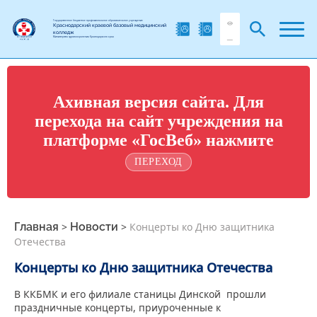
Государственное бюджетное профессиональное образовательное учреждение
Краснодарский краевой базовый медицинский
колледж
Министерства здравоохранения Краснодарского края
Ахивная версия сайта. Для
перехода на сайт учреждения на
платформе «ГосВеб» нажмите
ПЕРЕХОД
Главная
>
Новости
>
Концерты ко Дню защитника
Отечества
Концерты ко Дню защитника Отечества
В ККБМК и его филиале станицы Динской прошли
праздничные концерты, приуроченные к