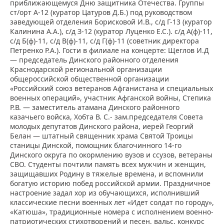
приближающемуся Дню защитника Отечества. Группы
ст/орт А-12 (куратор Цатуров Д.Б.) под руководством
заведующей отделения Борисковой И.В., с/д Г-13 (куратор
Калинина А.А.), с/д З-12 (куратор Луценко Е.С.). с/д А(ф)-11,
с/д Б(ф)-11, с/д В(ф)-11, с/д Г(ф)-11 (советник директора
Петренко Р.А.). Гости в филиале на концерте: Щеглов И.Д
— председатель Динского районного отделения
Краснодарской региональной организации
общероссийской общественной организации
«Российский союз ветеранов Афганистана и специальных
военных операций», участник Афганской войны, Степика
Р.В. — заместитель атамана Динского районного
казачьего войска, Хобта В. С.- зам.председателя Совета
молодых депутатов Динского района, иерей Георгий
Белан — штатный священник храма Святой Троицы
станицы Динской, помощник благочинного 14-го
Динского округа по окормлению вузов и ссузов, ветераны
СВО. Студенты почтили память всех мужчин и женщин,
защищавших Родину в тяжелые времена, и вспомнили
богатую историю побед российской армии. Праздничное
настроение задал хор из обучающихся, исполнивший
классические песни военных лет «Идет солдат по городу»,
«Катюша», традиционные номера с исполнением военно-
патриотических стихотворений и песен, вальс, конкурс