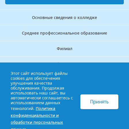
Основные сведения о колледже
Среднее профессиональное образование
Филиал
Дополнительное профессиональное образование
Этот сайт использует файлы
cookies для обеспечения
Аккредитационно — симуляционный центр
улучшения качества
обслуживания. Продолжая
использовать наш сайт, вы
Бережливый колледж
автоматически соглашаетесь с
Принять
использованием данных
технологий.
Политика
© 2013-2021 Краснодарский краевой базовый медицинский
конфиденциальности и
колледж
Политика конфиденциальности и обработки
обработки персональных
персональных данных