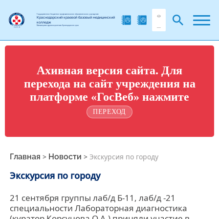
Государственное бюджетное профессиональное образовательное учреждение
Краснодарский краевой базовый медицинский
колледж
Министерства здравоохранения Краснодарского края
Ахивная версия сайта. Для
перехода на сайт учреждения на
платформе «ГосВеб» нажмите
ПЕРЕХОД
Главная
>
Новости
>
Экскурсия по городу
Экскурсия по городу
21 сентября группы лаб/д Б-11, лаб/д -21
специальности Лабораторная диагностика
(куратор Корсунова О.А.) приняли участие в