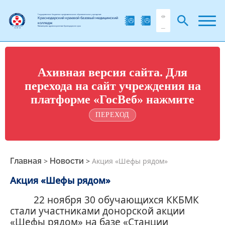
Государственное бюджетное профессиональное образовательное учреждение
Краснодарский краевой базовый медицинский
колледж
Министерства здравоохранения Краснодарского края
Ахивная версия сайта. Для
перехода на сайт учреждения на
платформе «ГосВеб» нажмите
ПЕРЕХОД
Главная
>
Новости
>
Акция «Шефы рядом»
Акция «Шефы рядом»
22 ноября 30 обучающихся ККБМК
стали участниками донорской акции
«Шефы рядом» на базе «Станции