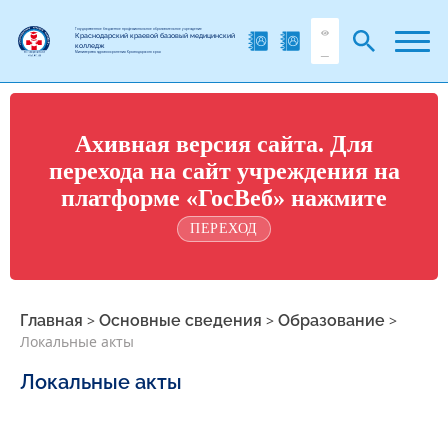
Государственное бюджетное профессиональное образовательное учреждение
Краснодарский краевой базовый медицинский
колледж
Министерства здравоохранения Краснодарского края
Ахивная версия сайта. Для
перехода на сайт учреждения на
платформе «ГосВеб» нажмите
ПЕРЕХОД
Главная
>
Основные сведения
>
Образование
>
Локальные акты
Локальные акты