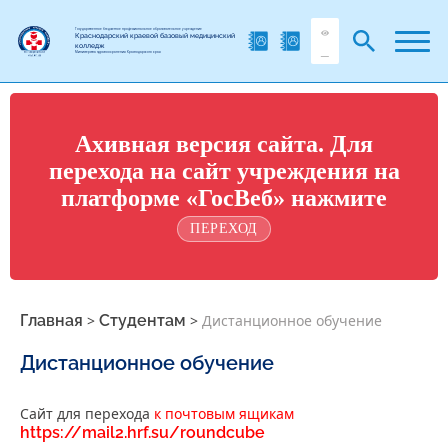
Государственное бюджетное профессиональное образовательное учреждение
Краснодарский краевой базовый медицинский
колледж
Министерства здравоохранения Краснодарского края
Ахивная версия сайта. Для
перехода на сайт учреждения на
платформе «ГосВеб» нажмите
ПЕРЕХОД
Главная
>
Студентам
>
Дистанционное обучение
Дистанционное обучение
Сайт для перехода
к почтовым ящикам
https://mail2.hrf.su/roundcube