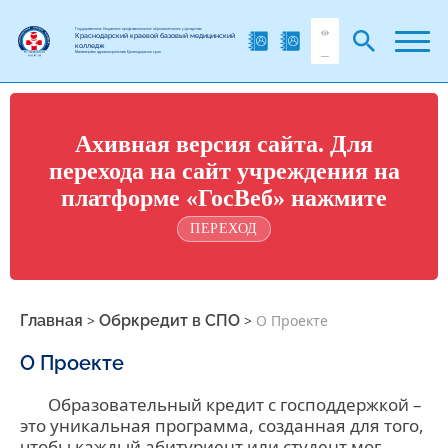
Государственное бюджетное профессиональное образовательное учреждение
Краснодарский краевой базовый медицинский
колледж
Министерства здравоохранения Краснодарского края
Ахивная версия сайта. Для
перехода на сайт учреждения на
платформе «ГосВеб» нажмите
ПЕРЕХОД
Главная
>
Обркредит в СПО
>
О Проекте
О Проекте
Образовательный кредит с господдержкой –
это уникальная программа, созданная для того,
чтобы каждый абитуриент или студент мог