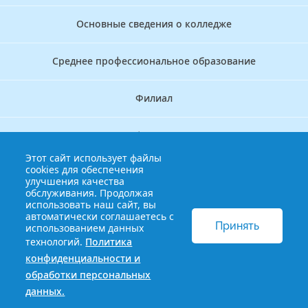
Основные сведения о колледже
Среднее профессиональное образование
Филиал
Дополнительное профессиональное образование
Этот сайт использует файлы
cookies для обеспечения
Аккредитационно — симуляционный центр
улучшения качества
обслуживания. Продолжая
использовать наш сайт, вы
Бережливый колледж
автоматически соглашаетесь с
Принять
использованием данных
технологий.
Политика
© 2013-2021 Краснодарский краевой базовый медицинский
конфиденциальности и
колледж
Политика конфиденциальности и обработки
обработки персональных
персональных данных
данных.
Сайт разработан HDxVM