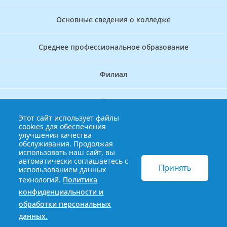
Основные сведения о колледже
Среднее профессиональное образование
Филиал
Дополнительное профессиональное образование
Этот сайт использует файлы
cookies для обеспечения
Аккредитационно — симуляционный центр
улучшения качества
обслуживания. Продолжая
использовать наш сайт, вы
Бережливый колледж
автоматически соглашаетесь с
Принять
использованием данных
технологий.
Политика
© 2013-2021 Краснодарский краевой базовый медицинский
конфиденциальности и
колледж
Политика конфиденциальности и обработки
обработки персональных
персональных данных
данных.
Сайт разработан HDxVM