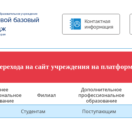
образовательное учреждение
вой базовый
Контактная
информация
дж
края
перехода на сайт учреждения на платфор
нее
Дополнительное
ональное
Филиал
профессиональное
вание
образование
Студентам
Поступающим