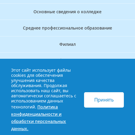
Основные сведения о колледже
Среднее профессиональное образование
Филиал
Дополнительное профессиональное образование
Этот сайт использует файлы
cookies для обеспечения
Аккредитационно — симуляционный центр
улучшения качества
обслуживания. Продолжая
использовать наш сайт, вы
Бережливый колледж
автоматически соглашаетесь с
Принять
использованием данных
технологий.
Политика
© 2013-2021 Краснодарский краевой базовый медицинский
конфиденциальности и
колледж
Политика конфиденциальности и обработки
обработки персональных
персональных данных
данных.
Сайт разработан HDxVM