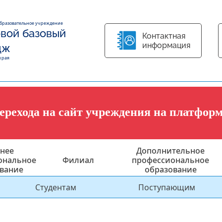
образовательное учреждение
вой базовый
Контактная
информация
дж
края
перехода на сайт учреждения на платфор
нее
Дополнительное
ональное
Филиал
профессиональное
вание
образование
Студентам
Поступающим