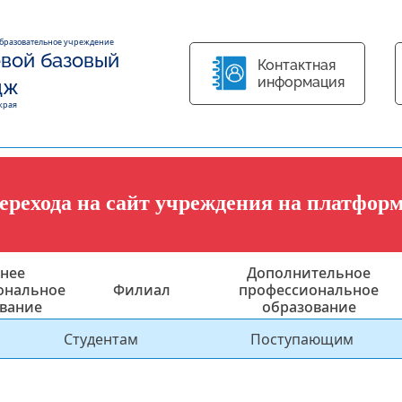
образовательное учреждение
вой базовый
Контактная
информация
дж
края
перехода на сайт учреждения на платфор
нее
Дополнительное
ональное
Филиал
профессиональное
вание
образование
Студентам
Поступающим