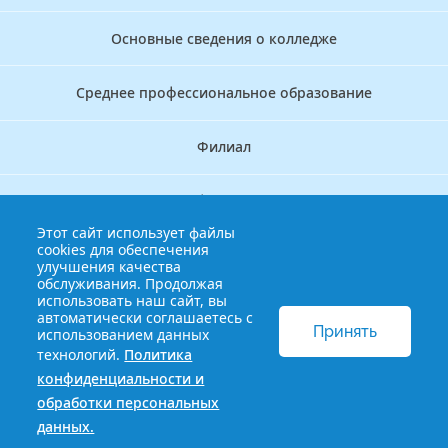
Основные сведения о колледже
Среднее профессиональное образование
Филиал
Дополнительное профессиональное образование
Этот сайт использует файлы
cookies для обеспечения
Аккредитационно — симуляционный центр
улучшения качества
обслуживания. Продолжая
использовать наш сайт, вы
Бережливый колледж
автоматически соглашаетесь с
Принять
использованием данных
технологий.
Политика
© 2013-2021 Краснодарский краевой базовый медицинский
конфиденциальности и
колледж
Политика конфиденциальности и обработки
обработки персональных
персональных данных
данных.
Сайт разработан HDxVM