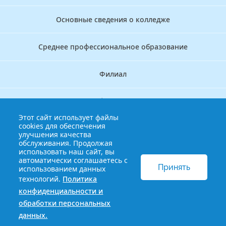
Основные сведения о колледже
Среднее профессиональное образование
Филиал
Дополнительное профессиональное образование
Этот сайт использует файлы
cookies для обеспечения
Аккредитационно — симуляционный центр
улучшения качества
обслуживания. Продолжая
использовать наш сайт, вы
Бережливый колледж
автоматически соглашаетесь с
Принять
использованием данных
технологий.
Политика
© 2013-2021 Краснодарский краевой базовый медицинский
конфиденциальности и
колледж
Политика конфиденциальности и обработки
обработки персональных
персональных данных
данных.
Сайт разработан HDxVM