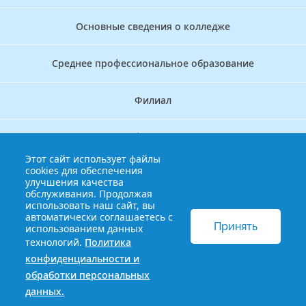
Основные сведения о колледже
Среднее профессиональное образование
Филиал
Дополнительное профессиональное образование
Этот сайт использует файлы
cookies для обеспечения
Аккредитационно — симуляционный центр
улучшения качества
обслуживания. Продолжая
использовать наш сайт, вы
Бережливый колледж
автоматически соглашаетесь с
Принять
использованием данных
технологий.
Политика
© 2013-2021 Краснодарский краевой базовый медицинский
конфиденциальности и
колледж
Политика конфиденциальности и обработки
обработки персональных
персональных данных
данных.
Сайт разработан HDxVM