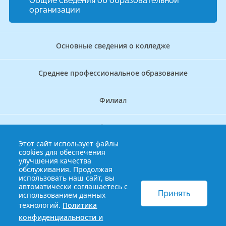
Общие сведения об образовательной
организации
Основные сведения о колледже
Среднее профессиональное образование
Филиал
Дополнительное профессиональное образование
Этот сайт использует файлы
cookies для обеспечения
Аккредитационно — симуляционный центр
улучшения качества
обслуживания. Продолжая
использовать наш сайт, вы
Бережливый колледж
автоматически соглашаетесь с
Принять
использованием данных
технологий.
Политика
© 2013-2021 Краснодарский краевой базовый медицинский
конфиденциальности и
колледж
Политика конфиденциальности и обработки