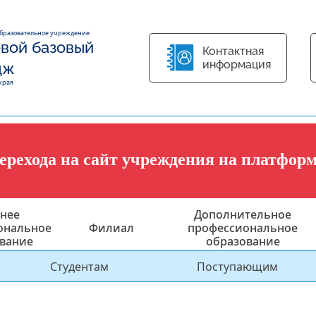
образовательное учреждение
вой базовый
Контактная
информация
дж
края
перехода на сайт учреждения на платфор
нее
Дополнительное
ональное
Филиал
профессиональное
вание
образование
Студентам
Поступающим