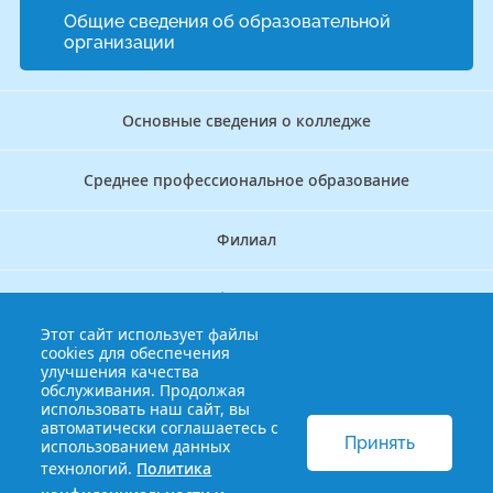
Общие сведения об образовательной
организации
Основные сведения о колледже
Среднее профессиональное образование
Филиал
Дополнительное профессиональное образование
Этот сайт использует файлы
cookies для обеспечения
Аккредитационно — симуляционный центр
улучшения качества
обслуживания. Продолжая
использовать наш сайт, вы
Бережливый колледж
автоматически соглашаетесь с
Принять
использованием данных
технологий.
Политика
© 2013-2021 Краснодарский краевой базовый медицинский